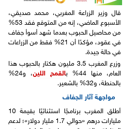
قال وزير الزراعة المغربي، محمد صديقي،
الأسبوع الماضي، إنه من المتوقع فقد 53%
من محاصيل الحبوب بعدما شهد أسوأ جفاف
في عقود، مؤكدًا أن 21% فقط من الزراعات
في حالة جيدة.
وزرع المغرب 3.5 مليون هكتار بالحبوب هذا
العام، منها 44% ب
القمح اللين
، و24%
بالحنطة، و32% بالشعير.
مواجهة آثار الجفاف
أطلق المغرب برنامجًا استثنائيًا بقيمة 10
مليارات درهم «حوالي 1.7 مليار دولار»؛ لدعم