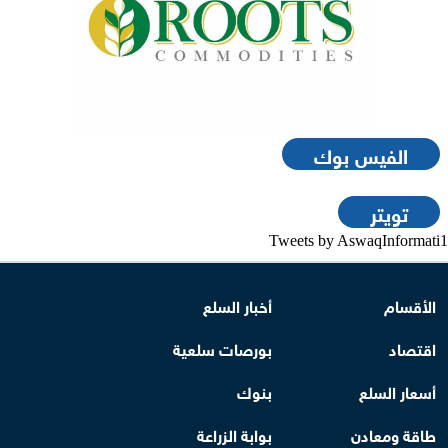
الفيس بوك
تويتر
Tweets by AswaqInformati1
الأقسام
أخبار السلع
اقتصاد
بورصات سلعية
أسعار السلع
بنوك
طاقة ومعادن
بوابة الزراعة