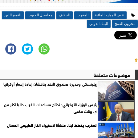
نقص الموارد المائية
المغرب
الجفاف
محاصيل الحبوب
القمح اللين
مخزون القمح
البنك الدولي
⇧
موضوعات متعلقة
زيلينسكي ومديرة صندوق النقد يناقشان إعادة إعمار أوكرانيا
رئيس الوزراء الأوكراني: نحتاج مساعدات الغرب حاليا أكثر من
أي وقت مضى
المغرب يخطط لبناء منشأة لاستيراد الغاز الطبيعي المسال